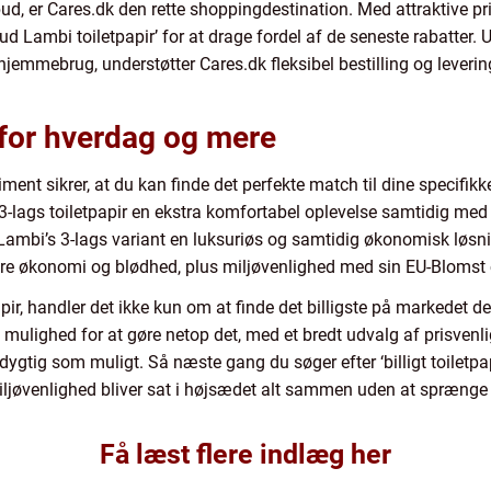
ilbud, er Cares.dk den rette shoppingdestination. Med attraktive 
bud Lambi toiletpapir’ for at drage fordel af de seneste rabatter. 
hjemmebrug, understøtter Cares.dk fleksibel bestilling og leverin
t for hverdag og mere
ment sikrer, at du kan finde det perfekte match til dine specifikke
 3-lags toiletpapir en ekstra komfortabel oplevelse samtidig me
Lambi’s 3-lags variant en luksuriøs og samtidig økonomisk løsning
e økonomi og blødhed, plus miljøvenlighed med sin EU-Blomst ce
pir, handler det ikke kun om at finde det billigste på markedet d
mulighed for at gøre netop det, med et bredt udvalg af prisvenlige
edygtig som muligt. Så næste gang du søger efter ‘billigt toiletpa
miljøvenlighed bliver sat i højsædet alt sammen uden at sprænge
Få læst flere indlæg her