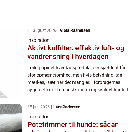
01 august 2026
Viola Rasmusen
inspiration
Aktivt kulfilter: effektiv luft- og
vandrensning i hverdagen
Toiletpapir et hverdagsprodukt, der sjældent får
stor opmærksomhed, men hvis betydning kan
mærkes, især når det mangler. I forbrugernes
søgen efter at forene økonomi og kvalitet har billig
toiletpapir vundet popularitet. Hos Cares.dk
forstår vi vigti...
15 juni 2026
Lars Pedersen
inspiration
Potetrimmer til hunde: sådan