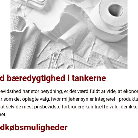
ed bæredygtighed i tankerne
evidsthed har stor betydning, er det værdifuldt at vide, at økon
står som det oplagte valg, hvor miljøhensyn er integreret i produ
 selv de mest prisbevidste forbrugere kan træffe valg, der ikke 
et.
indkøbsmuligheder