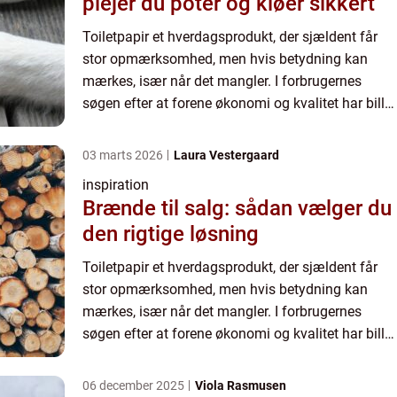
plejer du poter og kløer sikkert
Toiletpapir et hverdagsprodukt, der sjældent får
stor opmærksomhed, men hvis betydning kan
mærkes, især når det mangler. I forbrugernes
søgen efter at forene økonomi og kvalitet har billig
toiletpapir vundet popularitet. Hos Cares.dk
forstår vi vigti...
03 marts 2026
Laura Vestergaard
inspiration
Brænde til salg: sådan vælger du
den rigtige løsning
Toiletpapir et hverdagsprodukt, der sjældent får
stor opmærksomhed, men hvis betydning kan
mærkes, især når det mangler. I forbrugernes
søgen efter at forene økonomi og kvalitet har billig
toiletpapir vundet popularitet. Hos Cares.dk
forstår vi vigti...
06 december 2025
Viola Rasmusen