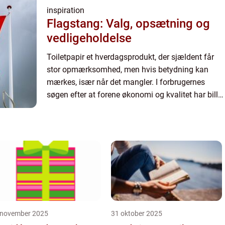
inspiration
Flagstang: Valg, opsætning og
vedligeholdelse
Toiletpapir et hverdagsprodukt, der sjældent får
stor opmærksomhed, men hvis betydning kan
mærkes, især når det mangler. I forbrugernes
søgen efter at forene økonomi og kvalitet har billig
toiletpapir vundet popularitet. Hos Cares.dk
forstår vi vigti...
 november 2025
31 oktober 2025