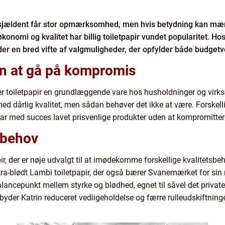
 sjældent får stor opmærksomhed, men hvis betydning kan mærk
onomi og kvalitet har billig toiletpapir vundet popularitet. Hos
er en bred vifte af valgmuligheder, der opfylder både budgetven
den at gå på kompromis
, er toiletpapir en grundlæggende vare hos husholdninger og vir
ed dårlig kvalitet, men sådan behøver det ikke at være. Forskel
har med succes lavet prisvenlige produkter uden at kompromitter
e behov
pir, der er nøje udvalgt til at imødekomme forskellige kvalitetsbe
ultra-blødt Lambi toiletpapir, der også bærer Svanemærket for sin 
 balancepunkt mellem styrke og blødhed, egnet til såvel det priv
byder Katrin reduceret vedligeholdelse og færre rulleudskiftninge