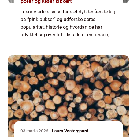
poter og kløer sikkert
I denne artikel vil vi tage et dybdegående kig
på “pink bukser” og udforske deres
popularitet, historie og hvordan de har
udviklet sig over tid. Hvis du er en person,
der er generelt interesseret i dette emne eller
er på udkig efter infor...
03 marts 2026
Laura Vestergaard