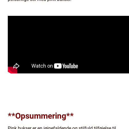
**Opsummering**
Pink bukser er en iøjnefaldende og stilfuld tilføjelse til