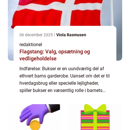
06 december 2025
Viola Rasmusen
redaktionel
Flagstang: Valg, opsætning og
vedligeholdelse
Indførelse: Bukser er en uundværlig del af
ethvert barns garderobe. Uanset om det er til
hverdagsbrug eller specielle lejligheder,
spiller bukser en væsentlig rolle i barnets
komfort og stil. I denne artikel vil vi uddybe,
hvorfor det er vigtigt at v...