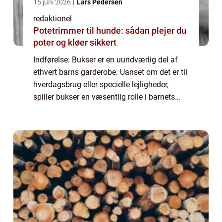
15 juni 2026
Lars Pedersen
redaktionel
Potetrimmer til hunde: sådan plejer du
poter og kløer sikkert
Indførelse: Bukser er en uundværlig del af
ethvert barns garderobe. Uanset om det er til
hverdagsbrug eller specielle lejligheder,
spiller bukser en væsentlig rolle i barnets
komfort og stil. I denne artikel vil vi uddybe,
hvorfor det er vigtigt at v...