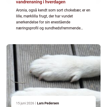
vandrensning i hverdagen
Aronia, også kendt som sort chokebær, er en
lille, mørklilla frugt, der har vundet
anerkendelse for sin enestående
næringsprofil og sundhedsfremmende
egenskaber. I de seneste år er interessen for
aronia produkter ...
15 juni 2026
Lars Pedersen