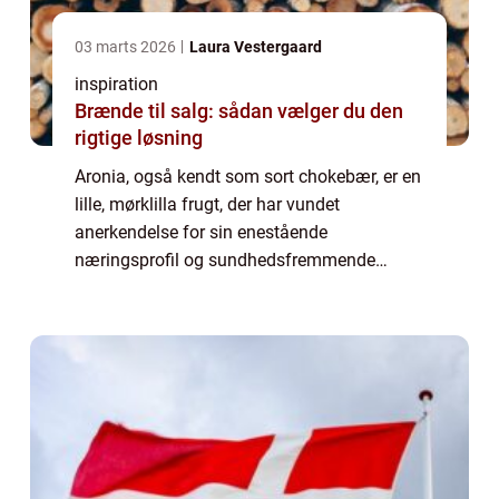
03 marts 2026
Laura Vestergaard
inspiration
Brænde til salg: sådan vælger du den
rigtige løsning
Aronia, også kendt som sort chokebær, er en
lille, mørklilla frugt, der har vundet
anerkendelse for sin enestående
næringsprofil og sundhedsfremmende
egenskaber. I de seneste år er interessen for
aronia produkter ...