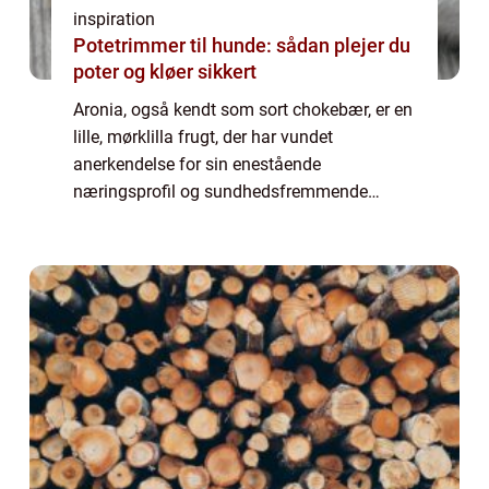
inspiration
Potetrimmer til hunde: sådan plejer du
poter og kløer sikkert
Aronia, også kendt som sort chokebær, er en
lille, mørklilla frugt, der har vundet
anerkendelse for sin enestående
næringsprofil og sundhedsfremmende
egenskaber. I de seneste år er interessen for
aronia produkter ...