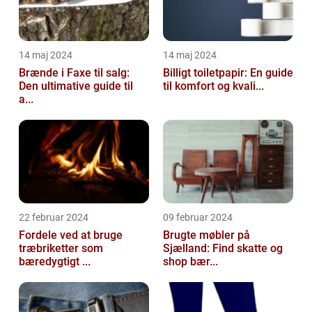
14 maj 2024
14 maj 2024
Brænde i Faxe til salg:
Billigt toiletpapir: En guide
Den ultimative guide til
til komfort og kvali...
a...
22 februar 2024
09 februar 2024
Fordele ved at bruge
Brugte møbler på
træbriketter som
Sjælland: Find skatte og
bæredygtigt ...
shop bær...