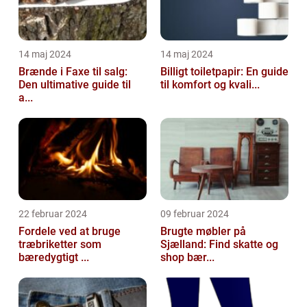
14 maj 2024
14 maj 2024
Brænde i Faxe til salg:
Billigt toiletpapir: En guide
Den ultimative guide til
til komfort og kvali...
a...
22 februar 2024
09 februar 2024
Fordele ved at bruge
Brugte møbler på
træbriketter som
Sjælland: Find skatte og
bæredygtigt ...
shop bær...