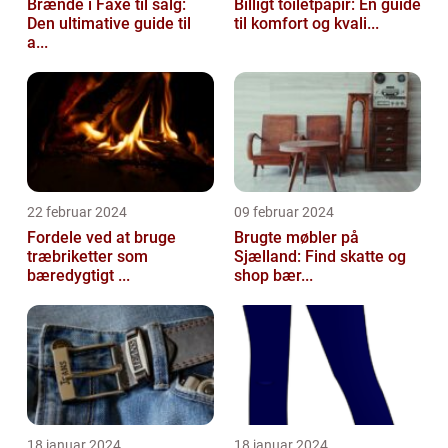
Brænde i Faxe til salg:
Billigt toiletpapir: En guide
Den ultimative guide til
til komfort og kvali...
a...
22 februar 2024
09 februar 2024
Fordele ved at bruge
Brugte møbler på
træbriketter som
Sjælland: Find skatte og
bæredygtigt ...
shop bær...
18 januar 2024
18 januar 2024