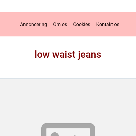
Annoncering
Om os
Cookies
Kontakt os
low waist jeans