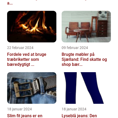
a...
22 februar 2024
09 februar 2024
Fordele ved at bruge
Brugte møbler på
træbriketter som
Sjælland: Find skatte og
bæredygtigt ...
shop bær...
18 januar 2024
18 januar 2024
Slim fit jeans er en
Lyseblå jeans: Den