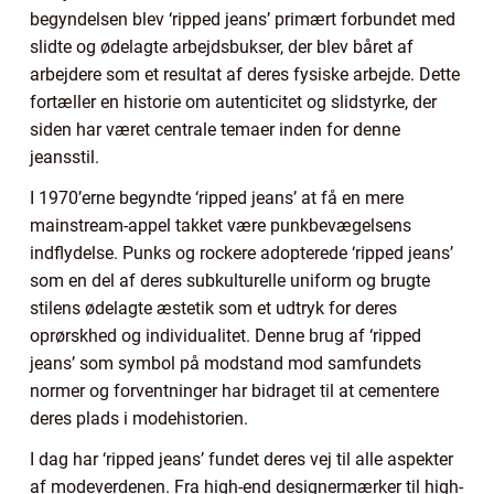
begyndelsen blev ‘ripped jeans’ primært forbundet med
slidte og ødelagte arbejdsbukser, der blev båret af
arbejdere som et resultat af deres fysiske arbejde. Dette
fortæller en historie om autenticitet og slidstyrke, der
siden har været centrale temaer inden for denne
jeansstil.
I 1970’erne begyndte ‘ripped jeans’ at få en mere
mainstream-appel takket være punkbevægelsens
indflydelse. Punks og rockere adopterede ‘ripped jeans’
som en del af deres subkulturelle uniform og brugte
stilens ødelagte æstetik som et udtryk for deres
oprørskhed og individualitet. Denne brug af ‘ripped
jeans’ som symbol på modstand mod samfundets
normer og forventninger har bidraget til at cementere
deres plads i modehistorien.
I dag har ‘ripped jeans’ fundet deres vej til alle aspekter
af modeverdenen. Fra high-end designermærker til high-