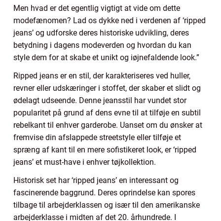
Men hvad er det egentlig vigtigt at vide om dette
modefænomen? Lad os dykke ned i verdenen af ‘ripped
jeans’ og udforske deres historiske udvikling, deres
betydning i dagens modeverden og hvordan du kan
style dem for at skabe et unikt og iøjnefaldende look.”
Ripped jeans er en stil, der karakteriseres ved huller,
revner eller udskæringer i stoffet, der skaber et slidt og
ødelagt udseende. Denne jeansstil har vundet stor
popularitet på grund af dens evne til at tilføje en subtil
rebelkant til enhver garderobe. Uanset om du ønsker at
fremvise din afslappede streetstyle eller tilføje et
spræng af kant til en mere sofistikeret look, er ‘ripped
jeans’ et must-have i enhver tøjkollektion.
Historisk set har ‘ripped jeans’ en interessant og
fascinerende baggrund. Deres oprindelse kan spores
tilbage til arbejderklassen og især til den amerikanske
arbejderklasse i midten af det 20. århundrede. I